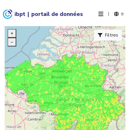
ibpt
|
portail de données
|
fr
+
Filtres
–