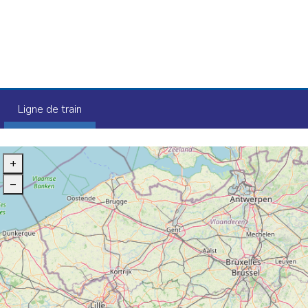
Ligne de train
+
–