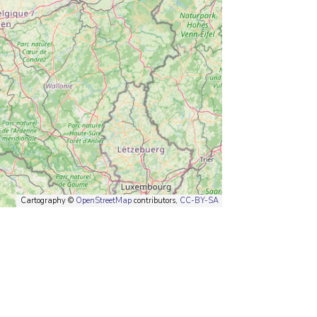
Cartography ©
OpenStreetMap
contributors,
CC-BY-SA